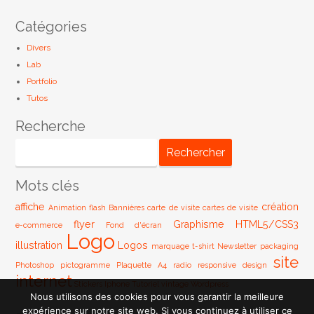
Catégories
Divers
Lab
Portfolio
Tutos
Recherche
Mots clés
affiche
création
Animation flash
Bannières
carte de visite
cartes de visite
flyer
Graphisme
HTML5/CSS3
e-commerce
Fond d'écran
Logo
illustration
Logos
marquage t-shirt
Newsletter
packaging
site
Photoshop
pictogramme
Plaquette A4
radio
responsive design
internet
Stickers Iphone
Tutoriel
vintage
Wordpress
Nous utilisons des cookies pour vous garantir la meilleure
expérience sur notre site web. Si vous continuez à utiliser ce